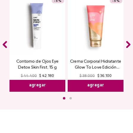
-
5 %
-
5 %
Contorno de Ojos Eye
Crema Corporal Hidratante
Detox Skin First, 15 g
Glow To Love Edición
Limitada
$
44
.
400
$
42
.
180
$
38
.
000
$
36
.
100
agregar
agregar