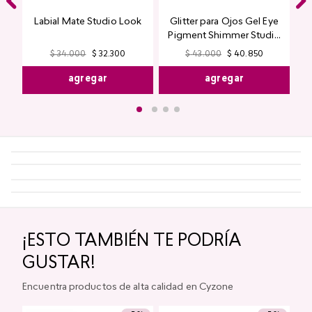
Labial Mate Studio Look
Glitter para Ojos Gel Eye
Pigment Shimmer Studio
Look
$
34
.
000
$
32
.
300
$
43
.
000
$
40
.
850
agregar
agregar
¡ESTO TAMBIÉN TE PODRÍA
GUSTAR!
Encuentra productos de alta calidad en Cyzone