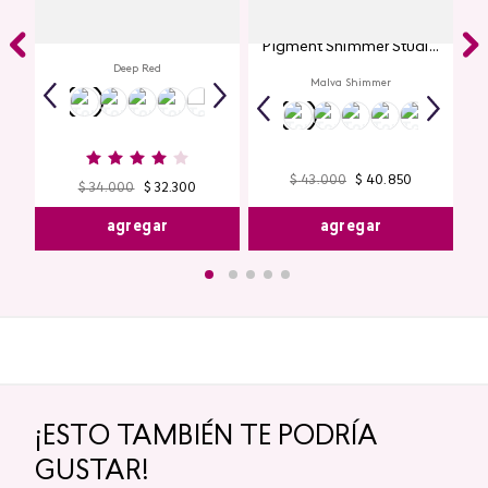
Labial Mate Studio Look
Glitter para Ojos Gel Eye
Pigment Shimmer Studio
Look
Deep Red
Malva Shimmer
$
43
.
000
$
40
.
850
$
34
.
000
$
32
.
300
agregar
agregar
¡ESTO TAMBIÉN TE PODRÍA
GUSTAR!