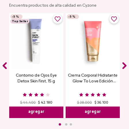
Encuentra productos de alta calidad en Cyzone
-
5 %
-
5 %
Top Seller
Contorno de Ojos Eye
Crema Corporal Hidratante
Detox Skin First, 15 g
Glow To Love Edición
Limitada
$
44
.
400
$
42
.
180
$
38
.
000
$
36
.
100
agregar
agregar