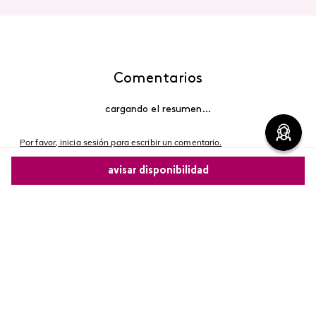
Comentarios
cargando el resumen…
Por favor, inicia sesión para escribir un comentario.
avisar disponibilidad
Más reciente
Comparte este producto
Cargando comentarios…
Copiar link
Whatsapp
Facebook
Más