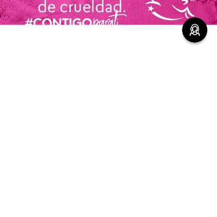
avisar disponibilidad
¡ESTO TAMBIÉN TE PODRÍA
GUSTAR!
Encuentra productos de alta calidad en Cyzone
-
5 %
-
5 %
Top Seller
Contorno de Ojos Eye
Crema Corporal Hidratante
Detox Skin First, 15 g
Glow To Love Edición