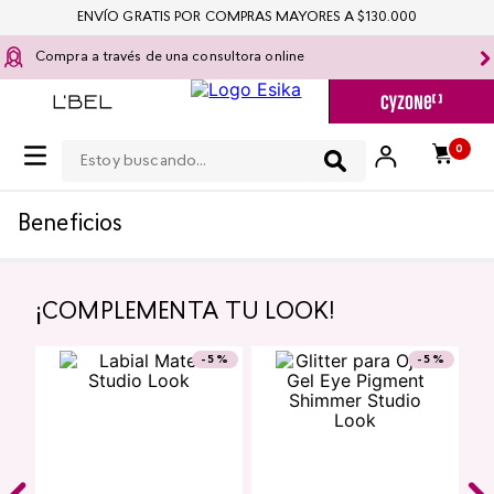
ENVÍO GRATIS POR COMPRAS MAYORES A $130.000
Compra a través de una consultora online
Estoy buscando...
0
Moda y Accesorios
Morral Aisha​
Compartir
Cargando comentarios…
Razones para amarlo
Morral de estilo casual, en material de tela poliéster, disponible en dos
colores.