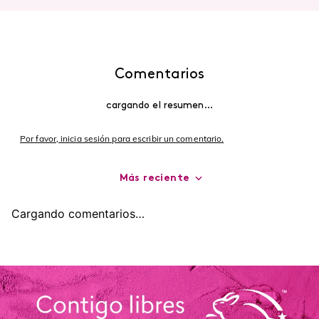
¡TOP!
Labial Mate Studio Look
Glitter para Ojos Gel Eye
Pigment Shimmer Studio
Look
$
34
.
000
$
32
.
300
$
43
.
000
$
40
.
850
agregar
agregar