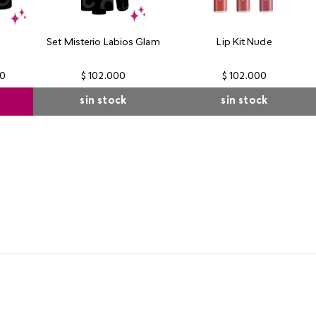
o
Set Misterio Labios Glam
Lip Kit Nude
0
$
102
.
000
$
102
.
000
sin stock
sin stock