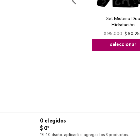
Set Misterio Du
Hidratación
$
95
.
000
$
90
.
25
seleccionar
0
elegidos
$
0
*
*El 40 dscto. aplicará si agregas los 3 productos.