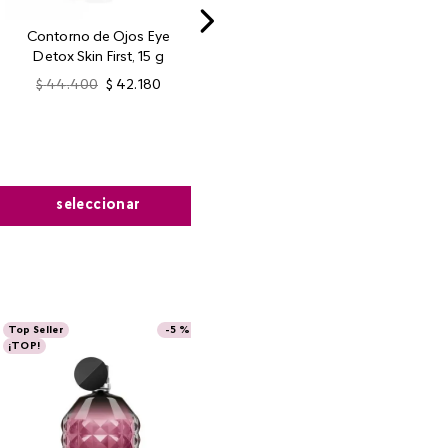
Contorno de Ojos Eye
Detox Skin First, 15 g
$
44
.
400
$
42
.
180
seleccionar
Top Seller
-
5 %
¡TOP!