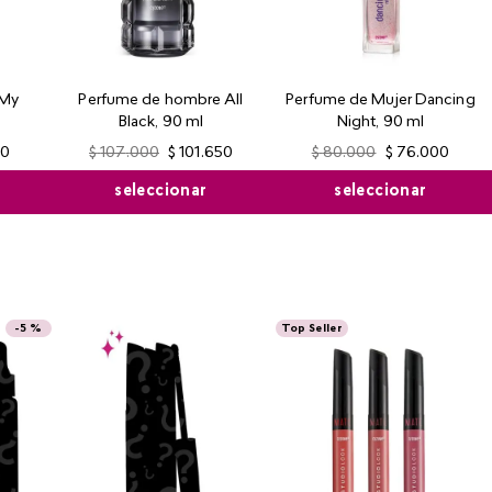
 My
Perfume de hombre All
Perfume de Mujer Dancing
Black, 90 ml
Night, 90 ml
00
$
107
.
000
$
101
.
650
$
80
.
000
$
76
.
000
seleccionar
seleccionar
-
5 %
Top Seller