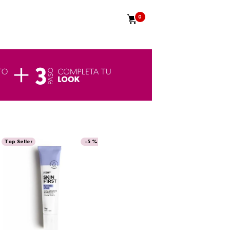
0
Top Seller
-
5 %