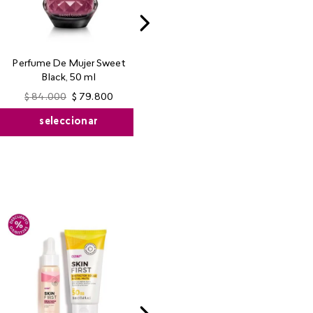
Perfume De Mujer Sweet
Black, 50 ml
$
84
.
000
$
79
.
800
seleccionar