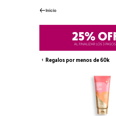
Inicio
1
Regalos por menos de 60k