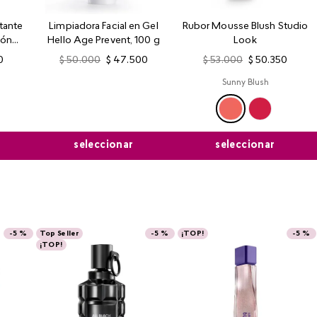
tante
Limpiadora Facial en Gel
Rubor Mousse Blush Studio
ión
Hello Age Prevent, 100 g
Look
0
$
50
.
000
$
47
.
500
$
53
.
000
$
50
.
350
Sunny Blush
seleccionar
seleccionar
-
5 %
Top Seller
-
5 %
¡TOP!
-
5 %
¡TOP!