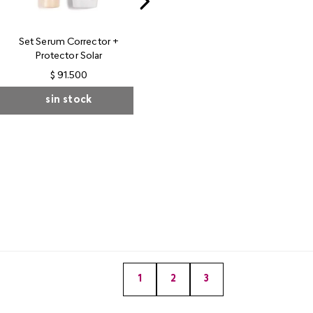
Set Serum Corrector +
Protector Solar
$
91
.
500
sin stock
1
2
3