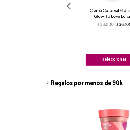
Crema Corporal Hidra
Glow To Love Edic
Limitada
$
38
.
000
$
36
.
10
seleccionar
2
Regalos por menos de 90k