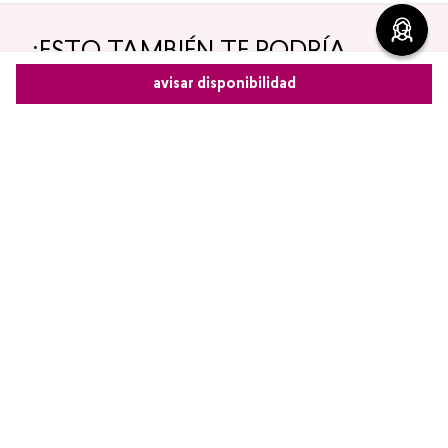
Encuentra productos de alta calidad en Cyzone
-
5 %
-
5 %
Top Seller
avisar disponibilidad
Comparte este producto
Copiar link
Whatsapp
Facebook
Más
Crema Corporal Hidratante
Contorno de Ojos Eye
Glow To Love Edición
Detox Skin First, 15 g
Limitada
$
44
.
400
$
42
.
180
$
38
.
000
$
36
.
100
agregar
agregar