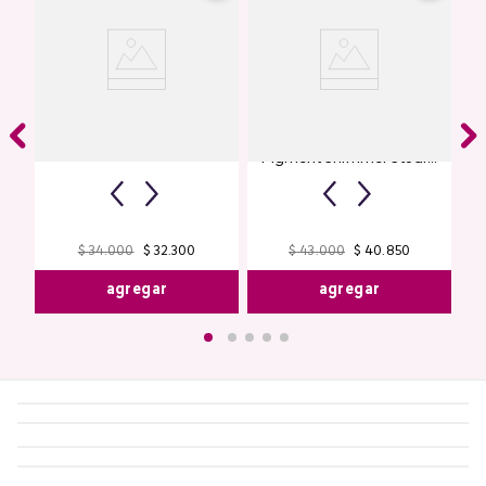
Labial Mate Studio Look
Glitter para Ojos Gel Eye
Pigment Shimmer Studio
Look
Deep Red
Malva Shimmer
$
43
.
000
$
40
.
850
$
34
.
000
$
32
.
300
agregar
agregar
¡ESTO TAMBIÉN TE PODRÍA
GUSTAR!