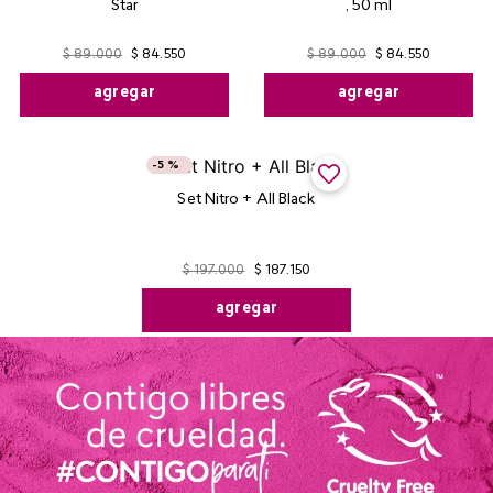
Star
, 50 ml
$
89
.
000
$
84
.
550
$
89
.
000
$
84
.
550
agregar
agregar
-
5 %
Set Nitro + All Black
$
197
.
000
$
187
.
150
agregar