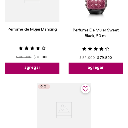
Perfume de Mujer Dancing
Perfume De Mujer Sweet
Black, 50 ml
$
80
.
000
$
76
.
000
$
84
.
000
$
79
.
800
agregar
agregar
-
5 %