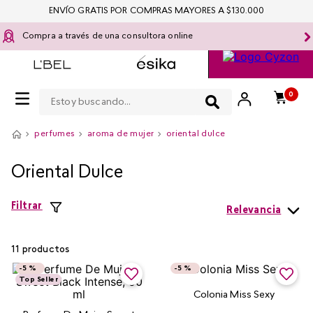
ENVÍO GRATIS POR COMPRAS MAYORES A $130.000
Compra a través de una consultora online
Estoy buscando...
0
perfumes
aroma de mujer
oriental dulce
Oriental Dulce
Filtrar
Relevancia
11
productos
-
5 %
-
5 %
Top Seller
Colonia Miss Sexy