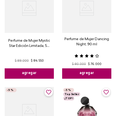
Perfume de Mujer Dancing
Perfume de Mujer Mystic
Night, 90 ml
Star Edición Limitada, 50
ml
$
89
.
000
$
84
.
550
$
80
.
000
$
76
.
000
agregar
agregar
-
5 %
-
5 %
Top Seller
¡TOP!