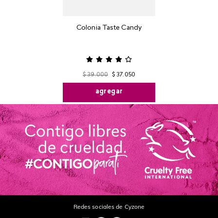
Colonia Taste Candy
$
39
.
000
$
37
.
050
agregar
Redes sociales de Cyzone